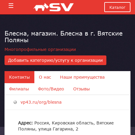
☰
Каталог
Блесна, магазин. Блесна в г. Вятские
Поляны
Многопрофильные организации
Добавить категорию/услугу к организации
Контакты
О нас
Наши преимущества
Филиалы
Фото/Видео
Отзывы
vp43.ru/org/blesna
Адрес:
Россия, Кировская область, Вятские
Поляны, улица Гагарина, 2