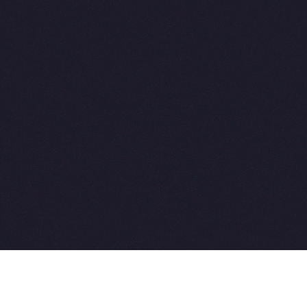
2015-2026 © SovetVeterinarov.Ru All rights reserved.
Совет-Ветеринара.РФ все права защищены.
E-mail: Sovet@sovet-veterinarov.ru, Skype: WikiVisa
Tel: +7 926 734-03-33, +7 926 274-03-33. Бесплатные
консультации https://t.me/wikivisa_chat