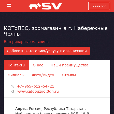
☰
Каталог
КОТоПЕС, зоомагазин в г. Набережные
Челны
Ветеринарные магазины
Добавить категорию/услугу к организации
Контакты
О нас
Наши преимущества
Филиалы
Фото/Видео
Отзывы
+7–965–612–54–21
www.catdogzoo.3dn.ru
Адрес:
Россия, Республика Татарстан,
Набережные Челны, поселок ЗЯБ, 18-й