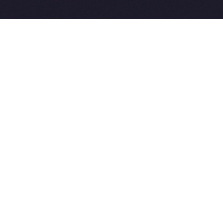
2015-2026 © SovetVeterinarov.Ru All rights reserved.
Совет-Ветеринара.РФ все права защищены.
E-mail: Sovet@sovet-veterinarov.ru, Skype: WikiVisa
Tel: +7 926 734-03-33, +7 926 274-03-33. Бесплатные
консультации https://t.me/wikivisa_chat
Разработка сайтов:
Weblooter.ru
 coming soon
et-Veterinarov можно купить
 Совет-Ветеринаров.РФ
ую визу
WikiVisa.Ru
ет жить в Лондоне