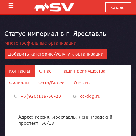
☰
Каталог
Статус империал в г. Ярославль
Многопрофильные организации
Добавить категорию/услугу к организации
Контакты
О нас
Наши преимущества
Филиалы
Фото/Видео
Отзывы
+7(920)119-50-20
cc-dog.ru
Адрес:
Россия, Ярославль, Ленинградский
проспект, 56/18