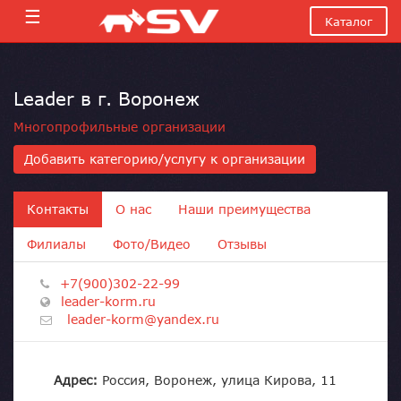
☰
Каталог
Leader в г. Воронеж
Многопрофильные организации
Добавить категорию/услугу к организации
Контакты
О нас
Наши преимущества
Филиалы
Фото/Видео
Отзывы
+7(900)302-22-99
leader-korm.ru
leader-korm@yandex.ru
Адрес:
Россия, Воронеж, улица Кирова, 11