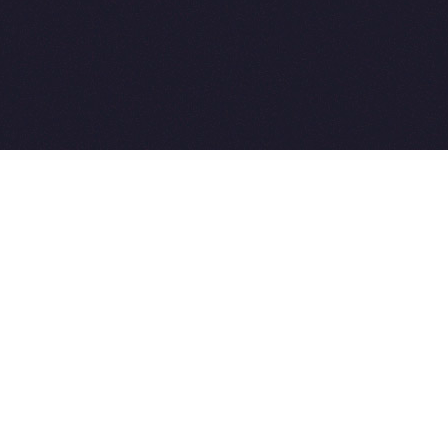
2015-2026 © SovetVeterinarov.Ru All rights reserved.
Совет-Ветеринара.РФ все права защищены.
E-mail: Sovet@sovet-veterinarov.ru, Skype: WikiVisa
Tel: +7 926 734-03-33, +7 926 274-03-33. Бесплатные
консультации https://t.me/wikivisa_chat
Разработка сайтов:
Weblooter.ru
 coming soon
et-Veterinarov можно купить
 Совет-Ветеринаров.РФ
ую визу
WikiVisa.Ru