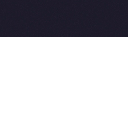
2015-2026 © SovetVeterinarov.Ru All rights reserved.
Совет-Ветеринара.РФ все права защищены.
E-mail: Sovet@sovet-veterinarov.ru, Skype: WikiVisa
Tel: +7 926 734-03-33, +7 926 274-03-33. Бесплатные
консультации https://t.me/wikivisa_chat
Разработка сайтов:
Weblooter.ru
 coming soon
et-Veterinarov можно купить
 Совет-Ветеринаров.РФ
ую визу
WikiVisa.Ru
ет жить в Лондоне