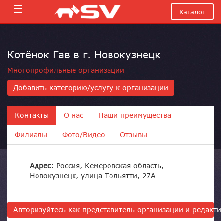
☰
Каталог
Котёнок Гав в г. Новокузнецк
Многопрофильные организации
Добавить категорию/услугу к организации
Контакты
О нас
Наши преимущества
Филиалы
Фото/Видео
Отзывы
Адрес:
Россия, Кемеровская область,
Новокузнецк, улица Тольятти, 27А
Авторизуйтесь как представитель организации и редак