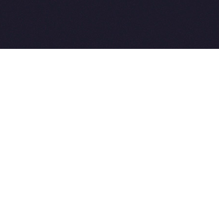
2015-2026 © SovetVeterinarov.Ru All rights reserved.
Совет-Ветеринара.РФ все права защищены.
E-mail: Sovet@sovet-veterinarov.ru, Skype: WikiVisa
Tel: +7 926 734-03-33, +7 926 274-03-33. Бесплатные
консультации https://t.me/wikivisa_chat
Разработка сайтов:
Weblooter.ru
 coming soon
et-Veterinarov можно купить
 Совет-Ветеринаров.РФ
ую визу
WikiVisa.Ru
ет жить в Лондоне