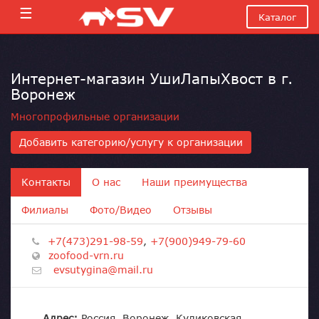
☰
Каталог
Интернет-магазин УшиЛапыХвост в г.
Воронеж
Многопрофильные организации
Добавить категорию/услугу к организации
Контакты
О нас
Наши преимущества
Филиалы
Фото/Видео
Отзывы
+7(473)291-98-59
,
+7(900)949-79-60
zoofood-vrn.ru
evsutygina@mail.ru
Адрес:
Россия, Воронеж, Куликовская