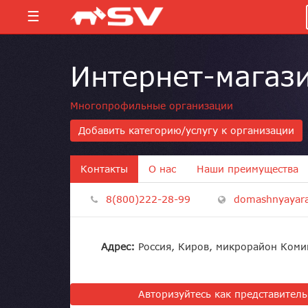
☰
Интернет-магази
Многопрофильные организации
Добавить категорию/услугу к организации
Контакты
О нас
Наши преимущества
8(800)222-28-99
domashnyayara
Адрес:
Россия, Киров, микрорайон Коми
Авторизуйтесь как представител