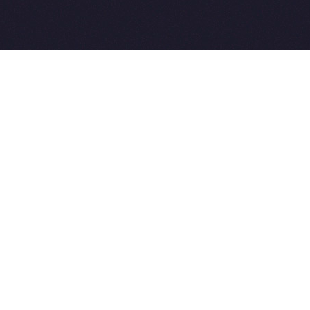
2015-2026 © SovetVeterinarov.Ru 
E-mail: Sovet@sovet-veterinarov.r
Tel: +7 926 734-03-33, +7 926 27
 coming soon
et-Veterinarov можно купить
 Совет-Ветеринаров.РФ
ую визу
WikiVisa.Ru
ет жить в Лондоне