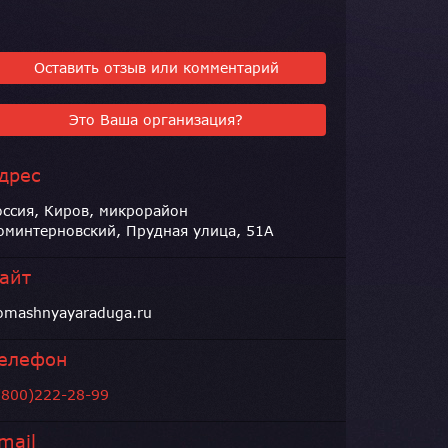
Оставить отзыв или комментарий
Это Ваша организация?
дрес
оссия, Киров, микрорайон
оминтерновский, Прудная улица, 51А
айт
omashnyayaraduga.ru
елефон
(800)222-28-99
mail