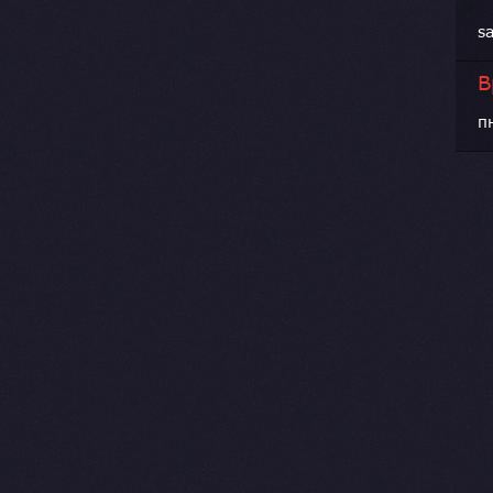
s
В
п