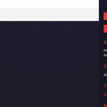
А
Р
К
С
d
Т
8
E