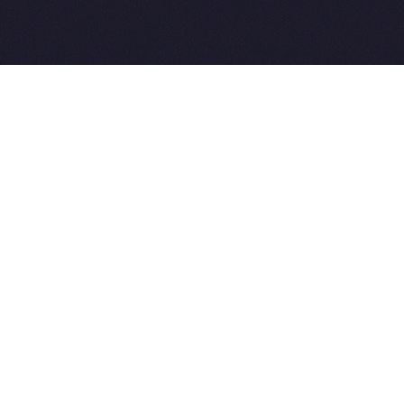
Разработка сайтов:
ы.
Weblooter.ru
t