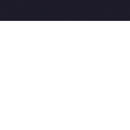
All rights reserved. Совет-Ветеринара.РФ все права защищен
u, Skype: WikiVisa
4-03-33. Бесплатные консультации https://t.me/wikivisa_cha