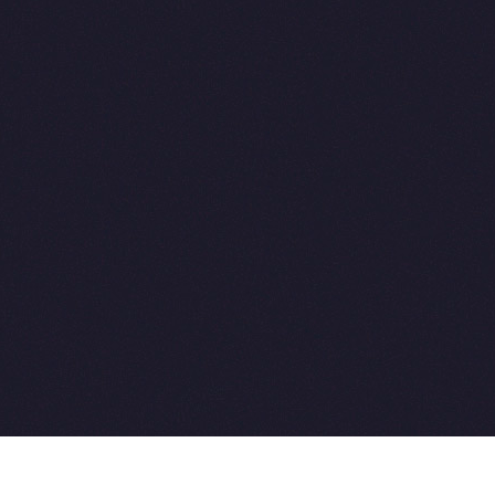
2015-2026 © SovetVeterinarov.Ru All rights reserved.
Совет-Ветеринара.РФ все права защищены.