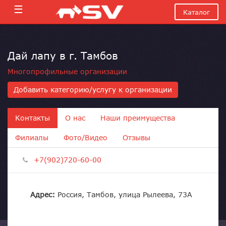
☰
Каталог
Дай лапу в г. Тамбов
Многопрофильные организации
Добавить категорию/услугу к организации
Контакты
О нас
Наши преимущества
Филиалы
Фото/Видео
Отзывы
+7(902)720-60-00
Адрес:
Россия, Тамбов, улица Рылеева, 73А